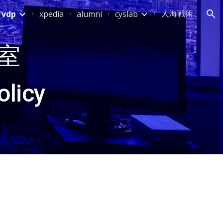
人海戦術
vdp
xpedia
alumni
cyslab
ion
室
olicy