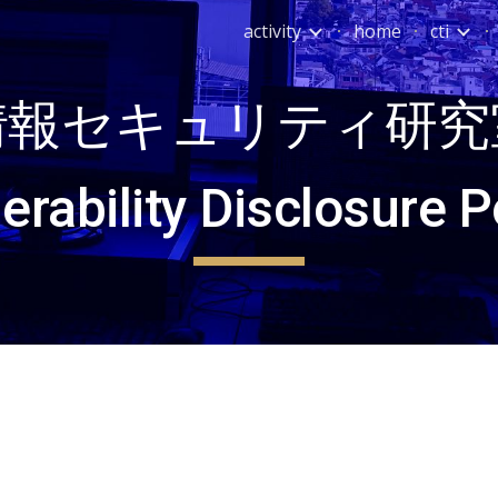
activity
home
cti
ip to main content
Skip to navigat
情報セキュリティ研究
erability Disclosure P